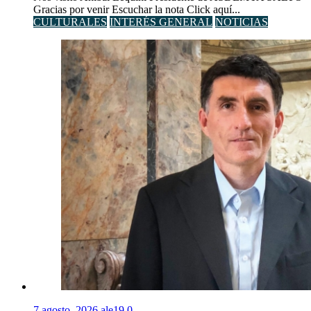
Gracias por venir Escuchar la nota Click aquí...
CULTURALES
INTERÉS GENERAL
NOTICIAS
7 agosto, 2026
ale19
0