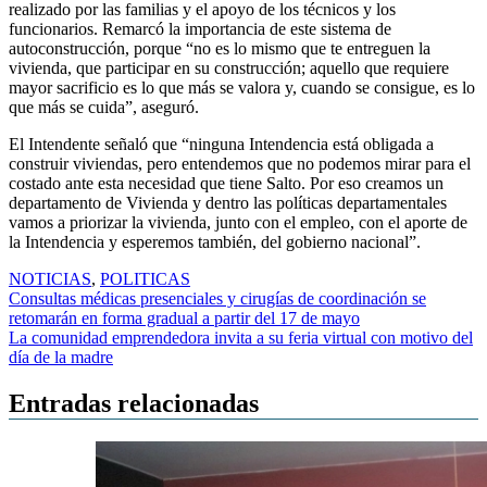
realizado por las familias y el apoyo de los técnicos y los
funcionarios. Remarcó la importancia de este sistema de
autoconstrucción, porque “no es lo mismo que te entreguen la
vivienda, que participar en su construcción; aquello que requiere
mayor sacrificio es lo que más se valora y, cuando se consigue, es lo
que más se cuida”, aseguró.
El Intendente señaló que “ninguna Intendencia está obligada a
construir viviendas, pero entendemos que no podemos mirar para el
costado ante esta necesidad que tiene Salto. Por eso creamos un
departamento de Vivienda y dentro las políticas departamentales
vamos a priorizar la vivienda, junto con el empleo, con el aporte de
la Intendencia y esperemos también, del gobierno nacional”.
NOTICIAS
,
POLITICAS
Navegación
Consultas médicas presenciales y cirugías de coordinación se
retomarán en forma gradual a partir del 17 de mayo
de
La comunidad emprendedora invita a su feria virtual con motivo del
entradas
día de la madre
Entradas relacionadas