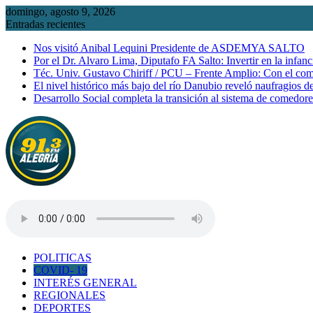
Saltar
domingo, agosto 9, 2026
al
Entradas recientes
contenido
Nos visitó Anibal Lequini Presidente de ASDEMYA SALTO
Por el Dr. Alvaro Lima, Diputafo FA Salto: Invertir en la infanc
Téc. Univ. Gustavo Chiriff / PCU – Frente Amplio: Con el co
El nivel histórico más bajo del río Danubio reveló naufragios 
Desarrollo Social completa la transición al sistema de comedor
POLITICAS
COVID- 19
INTERÉS GENERAL
REGIONALES
DEPORTES