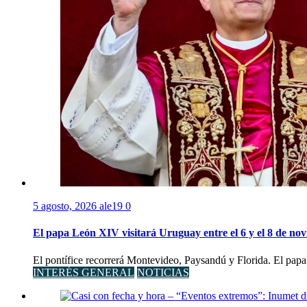
5 agosto, 2026
ale19
0
El papa León XIV visitará Uruguay entre el 6 y el 8 de no
El pontífice recorrerá Montevideo, Paysandú y Florida. El papa
INTERÉS GENERAL
NOTICIAS