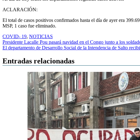
ACLARACIÓN:
El total de casos positivos confirmados hasta el día de ayer era 399.
MSP, 1 caso fue eliminado.
COVID- 19
,
NOTICIAS
Navegación
Presidente Lacalle Pou pasará navidad en el Congo junto a los solda
El departamento de Desarrollo Social de la Intendencia de Salto reci
de
entradas
Entradas relacionadas