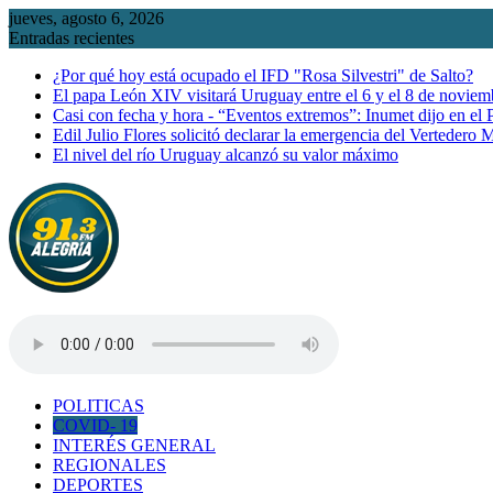
Saltar
jueves, agosto 6, 2026
al
Entradas recientes
contenido
¿Por qué hoy está ocupado el IFD "Rosa Silvestri" de Salto?
El papa León XIV visitará Uruguay entre el 6 y el 8 de noviem
Casi con fecha y hora - “Eventos extremos”: Inumet dijo en el
Edil Julio Flores solicitó declarar la emergencia del Vertedero 
El nivel del río Uruguay alcanzó su valor máximo
POLITICAS
COVID- 19
INTERÉS GENERAL
REGIONALES
DEPORTES