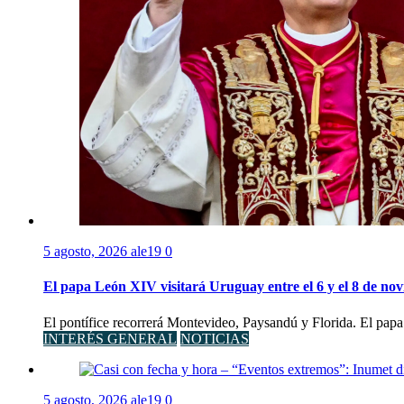
5 agosto, 2026
ale19
0
El papa León XIV visitará Uruguay entre el 6 y el 8 de no
El pontífice recorrerá Montevideo, Paysandú y Florida. El papa
INTERÉS GENERAL
NOTICIAS
5 agosto, 2026
ale19
0