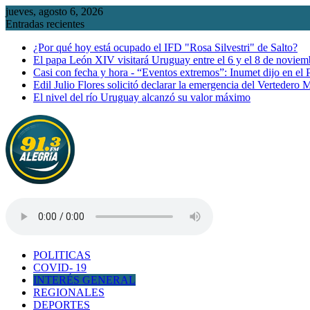
Saltar
jueves, agosto 6, 2026
al
Entradas recientes
contenido
¿Por qué hoy está ocupado el IFD "Rosa Silvestri" de Salto?
El papa León XIV visitará Uruguay entre el 6 y el 8 de noviem
Casi con fecha y hora - “Eventos extremos”: Inumet dijo en el
Edil Julio Flores solicitó declarar la emergencia del Vertedero 
El nivel del río Uruguay alcanzó su valor máximo
POLITICAS
COVID- 19
INTERÉS GENERAL
REGIONALES
DEPORTES