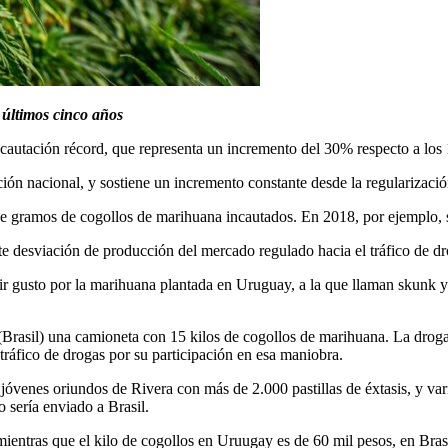
 últimos cinco años
ncautación récord, que representa un incremento del 30% respecto a los
ión nacional, y sostiene un incremento constante desde la regularizaci
de gramos de cogollos de marihuana incautados. En 2018, por ejemplo, se
te desviación de producción del mercado regulado hacia el tráfico de dr
ir gusto por la marihuana plantada en Uruguay, a la que llaman skunk 
s (Brasil) una camioneta con 15 kilos de cogollos de marihuana. La drog
tráfico de drogas por su participación en esa maniobra.
óvenes oriundos de Rivera con más de 2.000 pastillas de éxtasis, y vari
 sería enviado a Brasil.
 mientras que el kilo de cogollos en Uruugay es de 60 mil pesos, en Bras