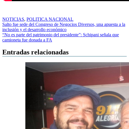
NOTICIAS
,
POLITICA NACIONAL
Navegación
Salto fue sede del Congreso de Negocios Diversos, una apuesta a la
inclusión y el desarrollo económico
de
“No es parte del patrimonio del presidente”: Schipani señala que
entradas
camioneta fue donada a FA
Entradas relacionadas