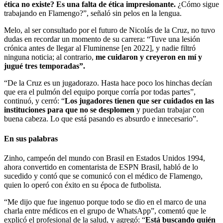
ética no existe? Es una falta de ética impresionante.
¿Cómo sigue
trabajando en Flamengo?”, señaló sin pelos en la lengua.
Melo, al ser consultado por el futuro de Nicolás de la Cruz, no tuvo
dudas en recordar un momento de su carrera: “Tuve una lesión
crónica antes de llegar al Fluminense [en 2022], y nadie filtró
ninguna noticia; al contrario,
me cuidaron y creyeron en mí y
jugué tres temporadas”.
“De la Cruz es un jugadorazo. Hasta hace poco los hinchas decían
que era el pulmón del equipo porque corría por todas partes”,
continuó, y cerró: “
Los jugadores tienen que ser cuidados en las
instituciones para que no se desplomen
y puedan trabajar con
buena cabeza. Lo que está pasando es absurdo e innecesario”.
En sus palabras
Zinho, campeón del mundo con Brasil en Estados Unidos 1994,
ahora convertido en comentarista de ESPN Brasil, habló de lo
sucedido y contó que se comunicó con el médico de Flamengo,
quien lo operó con éxito en su época de futbolista.
“Me dijo que fue ingenuo porque todo se dio en el marco de una
charla entre médicos en el grupo de WhatsApp”, comentó que le
explicó el profesional de la salud, y agregó: “
Está buscando quién