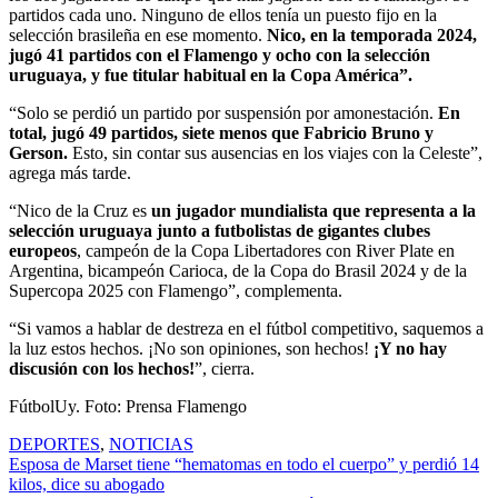
partidos cada uno. Ninguno de ellos tenía un puesto fijo en la
selección brasileña en ese momento.
Nico, en la temporada 2024,
jugó 41 partidos con el Flamengo y ocho con la selección
uruguaya, y fue titular habitual en la Copa América”.
“Solo se perdió un partido por suspensión por amonestación.
En
total, jugó 49 partidos, siete menos que Fabricio Bruno y
Gerson.
Esto, sin contar sus ausencias en los viajes con la Celeste”,
agrega más tarde.
“Nico de la Cruz es
un jugador mundialista que representa a la
selección uruguaya junto a futbolistas de gigantes clubes
europeos
, campeón de la Copa Libertadores con River Plate en
Argentina, bicampeón Carioca, de la Copa do Brasil 2024 y de la
Supercopa 2025 con Flamengo”, complementa.
“Si vamos a hablar de destreza en el fútbol competitivo, saquemos a
la luz estos hechos. ¡No son opiniones, son hechos!
¡Y no hay
discusión con los hechos!
”, cierra.
FútbolUy. Foto: Prensa Flamengo
DEPORTES
,
NOTICIAS
Navegación
Esposa de Marset tiene “hematomas en todo el cuerpo” y perdió 14
kilos, dice su abogado