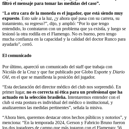
filtró el mensaje para tomar las medidas del caso”.
“
La otra cara de la moneda es el jugador, que está siendo muy
expuesto
. Esto sale a la luz, ¿y ahora qué pasa con su carrera, su
tratamiento, su regreso?”, dijo, y amplió: “Por lo que tengo
entendido, lo contrataron con un problema que ya existía, y luego se
lesionó la otra rodilla en el Flamengo. No es bueno, pero tengo
mucha confianza en la capacidad y la calidad del doctor Runco para
ayudarlo”, cerró.
El comunicado
Por último, apareció un comunicado del staff que trabaja con
Nicolás de la Cruz y que fue publicado por Globo Esporte y
Diario
Olé
, en el que se manifiesta la posición del jugador.
“Esta declaración del director médico del club nos sorprendió. En
primer lugar,
no es correcta ni ética para un profesional que ha
actuado en la selección brasileña.
Intentaremos entender con el
club si esta postura es individual del médico o institucional, y
analizaremos las medidas pertinentes”, señala la misiva.
“Ahora bien, queremos destacar otros hechos públicos y notorios”, y
menciona: “En la temporada 2024, Gerson y Fabricio Bruno fueron
los dos jugadores de campo que más jugaron con el Flamengo: 56