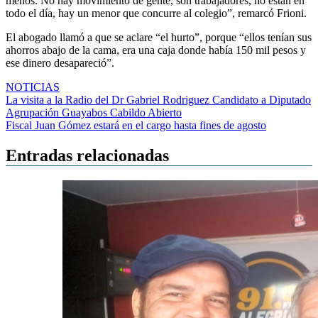
menos. No hay movimiento de gente, son trabajadores, no están en
todo el día, hay un menor que concurre al colegio”, remarcó Frioni.
El abogado llamó a que se aclare “el hurto”, porque “ellos tenían sus
ahorros abajo de la cama, era una caja donde había 150 mil pesos y
ese dinero desapareció”.
NOTICIAS
Navegación
La visita a la Radio del Dr Gabriel Rodriguez Candidato a Diputado
Agrupación Guayabos Cabildo Abierto
de
Fiscal Juan Gómez estará en el cargo hasta fines de agosto
entradas
Entradas relacionadas