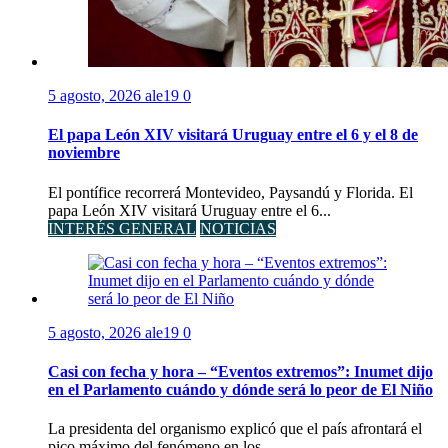
5 agosto, 2026
ale19
0
El papa León XIV visitará Uruguay entre el 6 y el 8 de
noviembre
El pontífice recorrerá Montevideo, Paysandú y Florida. El
papa León XIV visitará Uruguay entre el 6...
INTERÉS GENERAL
NOTICIAS
5 agosto, 2026
ale19
0
Casi con fecha y hora – “Eventos extremos”: Inumet dijo
en el Parlamento cuándo y dónde será lo peor de El Niño
La presidenta del organismo explicó que el país afrontará el
pico máximo del fenómeno en los...