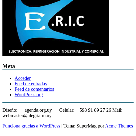
Meta
Acceder
Feed de entradas
Feed de comentarios
WordPress.org
Diseño: __ agenda.org.uy __ Celular:: +598 91 89 27 26 Mail:
webmaster@alegriafm.uy
Funciona gracias a WordPress
|
Tema: SuperMag por
Acme Themes