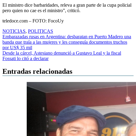
El ministro dice barbaridades, releva a gran parte de la cupa policial
pero quien no cae es el ministro”, criticó.
teledoce.com – FOTO: FocoUy
NOTICIAS
,
POLITICAS
Navegación
Embarazadas rusas en Argentina: desbaratan en Puerto Madero una
banda que traía a las mujeres y les conseguía documentos truchos
de
por US$ 35 mil
entradas
Desde la cárcel, Astesiano denunció a Gustavo Leal y la fiscal
Fossati lo citó a declarar
Entradas relacionadas