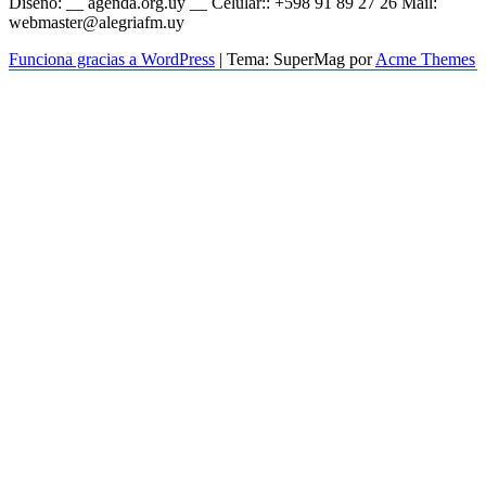
Diseño: __ agenda.org.uy __ Celular:: +598 91 89 27 26 Mail:
webmaster@alegriafm.uy
Funciona gracias a WordPress
|
Tema: SuperMag por
Acme Themes