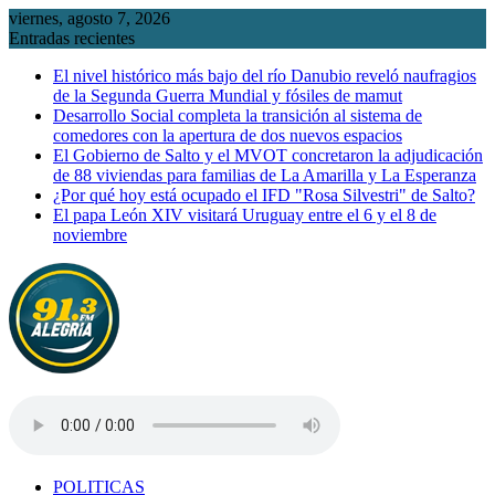
Saltar
viernes, agosto 7, 2026
al
Entradas recientes
contenido
El nivel histórico más bajo del río Danubio reveló naufragios
de la Segunda Guerra Mundial y fósiles de mamut
Desarrollo Social completa la transición al sistema de
comedores con la apertura de dos nuevos espacios
El Gobierno de Salto y el MVOT concretaron la adjudicación
de 88 viviendas para familias de La Amarilla y La Esperanza
¿Por qué hoy está ocupado el IFD "Rosa Silvestri" de Salto?
El papa León XIV visitará Uruguay entre el 6 y el 8 de
noviembre
POLITICAS