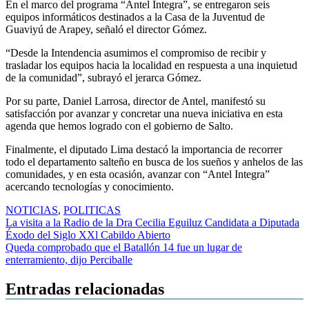
En el marco del programa “Antel Integra”, se entregaron seis
equipos informáticos destinados a la Casa de la Juventud de
Guaviyú de Arapey, señaló el director Gómez.
“Desde la Intendencia asumimos el compromiso de recibir y
trasladar los equipos hacia la localidad en respuesta a una inquietud
de la comunidad”, subrayó el jerarca Gómez.
Por su parte, Daniel Larrosa, director de Antel, manifestó su
satisfacción por avanzar y concretar una nueva iniciativa en esta
agenda que hemos logrado con el gobierno de Salto.
Finalmente, el diputado Lima destacó la importancia de recorrer
todo el departamento salteño en busca de los sueños y anhelos de las
comunidades, y en esta ocasión, avanzar con “Antel Integra”
acercando tecnologías y conocimiento.
NOTICIAS
,
POLITICAS
Navegación
La visita a la Radio de la Dra Cecilia Eguiluz Candidata a Diputada
Éxodo del Siglo XXl Cabildo Abierto
de
Queda comprobado que el Batallón 14 fue un lugar de
entradas
enterramiento, dijo Perciballe
Entradas relacionadas