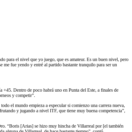
ado para el nivel que yo juego, que es amateur. Es un buen nivel, pero
 me fue yendo y entré al partido bastante tranquilo para ser un
ría +45. Dentro de poco habrá uno en Punta del Este, a finales de
orneos y competir”.
s todo el mundo empieza a especular si comienzo una carrera nueva,
isfrutando y jugando a nivel ITF, que tiene muy buena competencia”,
ro. “Boris [Arias] se hizo muy hincha de Villarreal por [el también
a alguna de Villarreal, de hace bastante tiempo”, contó.