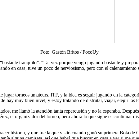
Foto: Gastón Britos / FocoUy
a “bastante tranquilo”. “Tal vez porque vengo jugando bastante y prepar
ando en casa, tuve un poco de nerviosismo, pero con el calentamiento se
 de jugar torneos amateurs, ITF, y la idea es seguir jugando en la catego
ay muy buen nivel, y estoy tratando de disfrutar, viajar, elegir los t
ados, me llamó la atención tanta repercusión y no la esperaba. Despué
rez, el organizador del torneo, pero ahora lo que sigue es continuar d
acer historia, y que fue la que vistió cuando ganó su primera Bota de O
nía alguna camiseta, así que habrá que buscar en casa a ver si me qued