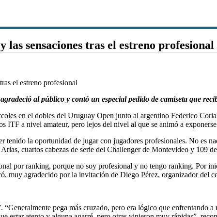
y las sensaciones tras el estreno profesional
agradeció al público y contó un especial pedido de camiseta que reci
rcoles en el dobles del Uruguay Open junto al argentino Federico Coria
os ITF a nivel amateur, pero lejos del nivel al que se animó a exponers
tenido la oportunidad de jugar con jugadores profesionales. No es nada 
s Arias, cuartos cabezas de serie del Challenger de Montevideo y 109 d
onal por ranking, porque no soy profesional y no tengo ranking. Por ini
plicó, muy agradecido por la invitación de Diego Pérez, organizador del c
”. “Generalmente pega más cruzado, pero era lógico que enfrentando a u
que estar atento y alguna agarré, pero otras vinieron muy rápidas”, reco