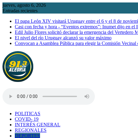
Saltar
jueves, agosto 6, 2026
al
Entradas recientes
contenido
El papa León XIV visitará Uruguay entre el 6 y el 8 de noviem
Casi con fecha y hora - “Eventos extremos”: Inumet dijo en el
Edil Julio Flores solicitó declarar la emergencia del Vertedero 
El nivel del río Uruguay alcanzó su valor máximo
Convocan a Asamblea Pública para elegir la Comisión Vecinal
POLITICAS
COVID- 19
INTERÉS GENERAL
REGIONALES
DEPORTES