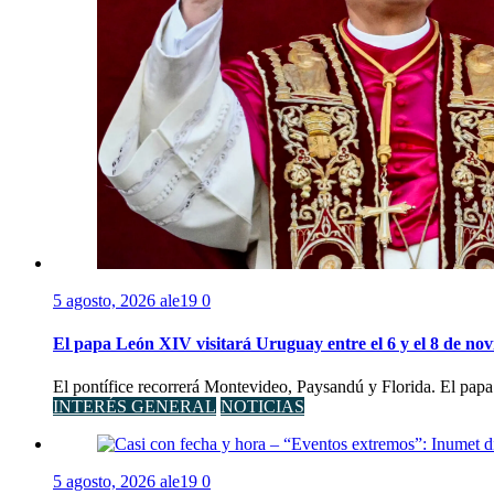
5 agosto, 2026
ale19
0
El papa León XIV visitará Uruguay entre el 6 y el 8 de no
El pontífice recorrerá Montevideo, Paysandú y Florida. El papa
INTERÉS GENERAL
NOTICIAS
5 agosto, 2026
ale19
0