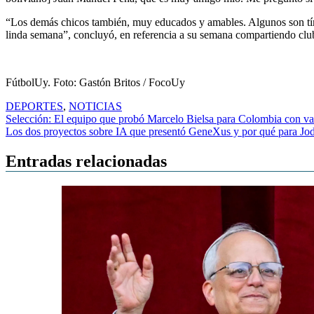
“Los demás chicos también, muy educados y amables. Algunos son tími
linda semana”, concluyó, en referencia a su semana compartiendo clu
FútbolUy. Foto: Gastón Britos / FocoUy
DEPORTES
,
NOTICIAS
Navegación
Selección: El equipo que probó Marcelo Bielsa para Colombia con var
Los dos proyectos sobre IA que presentó GeneXus y por qué para Jo
de
entradas
Entradas relacionadas