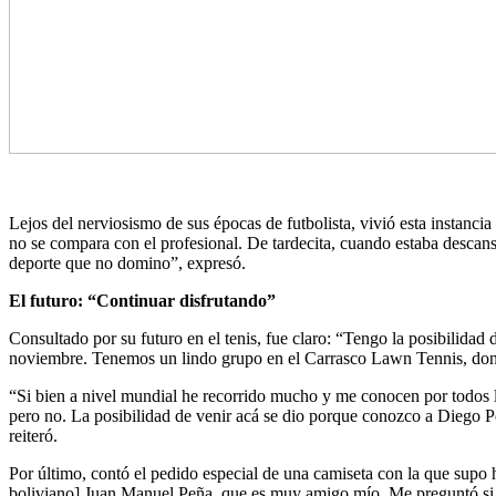
Lejos del nerviosismo de sus épocas de futbolista, vivió esta instanci
no se compara con el profesional. De tardecita, cuando estaba descans
deporte que no domino”, expresó.
El futuro: “Continuar disfrutando”
Consultado por su futuro en el tenis, fue claro: “Tengo la posibilidad
noviembre. Tenemos un lindo grupo en el Carrasco Lawn Tennis, donde h
“Si bien a nivel mundial he recorrido mucho y me conocen por todos l
pero no. La posibilidad de venir acá se dio porque conozco a Diego Pé
reiteró.
Por último, contó el pedido especial de una camiseta con la que supo h
boliviano] Juan Manuel Peña, que es muy amigo mío. Me preguntó si te