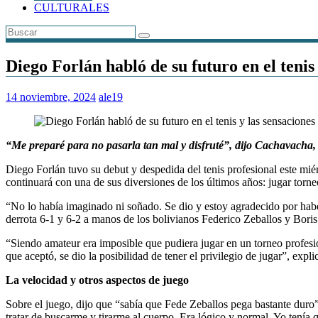
CULTURALES
Diego Forlán habló de su futuro en el tenis 
14 noviembre, 2024
ale19
“Me preparé para no pasarla tan mal y disfruté”, dijo Cachavacha, 
Diego Forlán tuvo su debut y despedida del tenis profesional este mié
continuará con una de sus diversiones de los últimos años: jugar torne
“No lo había imaginado ni soñado. Se dio y estoy agradecido por haber 
derrota 6-1 y 6-2 a manos de los bolivianos Federico Zeballos y Bori
“Siendo amateur era imposible que pudiera jugar en un torneo profesi
que aceptó, se dio la posibilidad de tener el privilegio de jugar”, ex
La velocidad y otros aspectos de juego
Sobre el juego, dijo que “sabía que Fede Zeballos pega bastante duro
tratar de buscarme y tirarme al cuerpo. Era lógico y normal. Yo tenía 