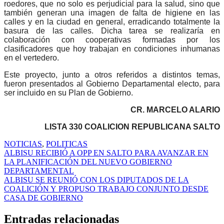
roedores, que no solo es perjudicial para la salud, sino que
también generan una imagen de falta de higiene en las
calles y en la ciudad en general, erradicando totalmente la
basura de las calles. Dicha tarea se realizaría en
colaboración con cooperativas formadas por los
clasificadores que hoy trabajan en condiciones inhumanas
en el vertedero.
Este proyecto, junto a otros referidos a distintos temas,
fueron presentados al Gobierno Departamental electo, para
ser incluido en su Plan de Gobierno.
CR. MARCELO ALARIO
LISTA 330 COALICION REPUBLICANA SALTO
NOTICIAS
,
POLITICAS
Navegación
ALBISU RECIBIÓ A OPP EN SALTO PARA AVANZAR EN
LA PLANIFICACIÓN DEL NUEVO GOBIERNO
de
DEPARTAMENTAL
entradas
ALBISU SE REUNIÓ CON LOS DIPUTADOS DE LA
COALICIÓN Y PROPUSO TRABAJO CONJUNTO DESDE
CASA DE GOBIERNO
Entradas relacionadas