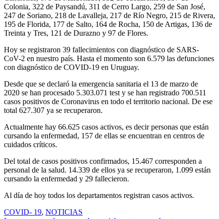
Colonia, 322 de Paysandú, 311 de Cerro Largo, 259 de San José,
247 de Soriano, 218 de Lavalleja, 217 de Río Negro, 215 de Rivera,
195 de Florida, 177 de Salto, 164 de Rocha, 150 de Artigas, 136 de
Treinta y Tres, 121 de Durazno y 97 de Flores.
Hoy se registraron 39 fallecimientos con diagnóstico de SARS-
CoV-2 en nuestro país. Hasta el momento son 6.579 las defunciones
con diagnóstico de COVID-19 en Uruguay.
Desde que se declaró la emergencia sanitaria el 13 de marzo de
2020 se han procesado 5.303.071 test y se han registrado 700.511
casos positivos de Coronavirus en todo el territorio nacional. De ese
total 627.307 ya se recuperaron.
Actualmente hay 66.625 casos activos, es decir personas que están
cursando la enfermedad, 157 de ellas se encuentran en centros de
cuidados críticos.
Del total de casos positivos confirmados, 15.467 corresponden a
personal de la salud. 14.339 de ellos ya se recuperaron, 1.099 están
cursando la enfermedad y 29 fallecieron.
Al día de hoy todos los departamentos registran casos activos.
COVID- 19
,
NOTICIAS