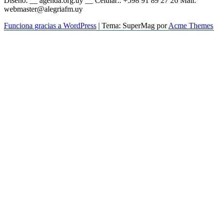
Diseño: __ agenda.org.uy __ Celular:: +598 91 89 27 26 Mail:
webmaster@alegriafm.uy
Funciona gracias a WordPress
|
Tema: SuperMag por
Acme Themes