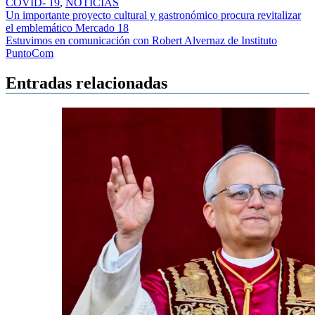
COVID- 19
,
NOTICIAS
Navegación
Un importante proyecto cultural y gastronómico procura revitalizar
el emblemático Mercado 18
de
Estuvimos en comunicación con Robert Alvernaz de Instituto
entradas
PuntoCom
Entradas relacionadas