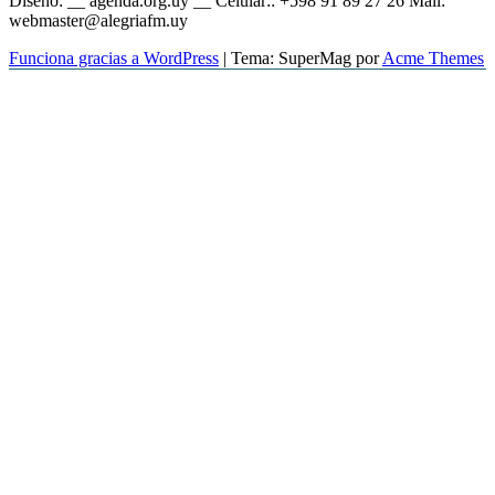
Diseño: __ agenda.org.uy __ Celular:: +598 91 89 27 26 Mail:
webmaster@alegriafm.uy
Funciona gracias a WordPress
|
Tema: SuperMag por
Acme Themes