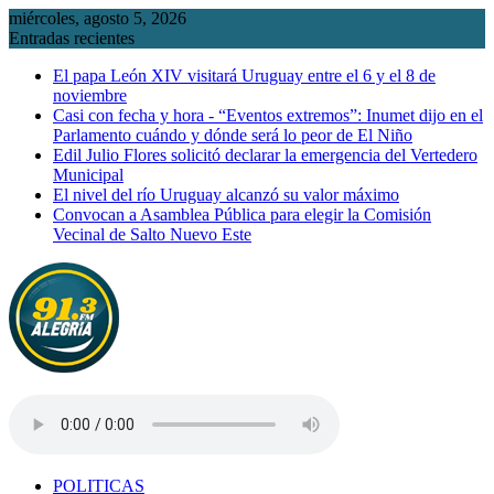
Saltar
miércoles, agosto 5, 2026
al
Entradas recientes
contenido
El papa León XIV visitará Uruguay entre el 6 y el 8 de
noviembre
Casi con fecha y hora - “Eventos extremos”: Inumet dijo en el
Parlamento cuándo y dónde será lo peor de El Niño
Edil Julio Flores solicitó declarar la emergencia del Vertedero
Municipal
El nivel del río Uruguay alcanzó su valor máximo
Convocan a Asamblea Pública para elegir la Comisión
Vecinal de Salto Nuevo Este
POLITICAS