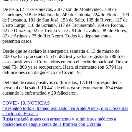
De los 6.121 casos nuevos, 2.877 son de Montevideo, 788 de
Canelones, 318 de Maldonado, 249 de Colonia, 224 de Florida, 199
de Paysandú, 181 de San José, 153 de Salto, 135 de Rivera, 127 de
Cerro Largo, 118 de Soriano, 117 de Tacuarembó, 109 de Rocha,
92 de Durazno, 92 de Treinta y Tres, 91 de Lavalleja, 89 de Flores,
87 de Artigas y 75 de Río Negro. Todos los departamentos
presentan casos.
Desde que se declaró la emergencia sanitaria el 13 de marzo de
2020 se han procesado 5.537.584 test y se han registrado 788.676
casos positivos de Coronavirus en todo el territorio nacional. De ese
total 734.803 ya se recuperaron. Hasta el momento son 6.794 las
defunciones con diagnóstico de Covid-19.
Del total de casos positivos confirmados, 17.104 corresponden a
personal de la salud. 16.441 de ellos ya se recuperaron, 634 están
cursando la enfermedad y 29 fallecieron.
COVID- 19
,
NOTICIAS
Navegación
“Respaldo todo el trabajo realizado” en Antel Arena, dijo Cosse tras
citación de Fiscalía
de
Rusia trasladó tropas con armamento y suministros médicos a
entradas
posiciones de ataque cerca de la frontera con Ucrania