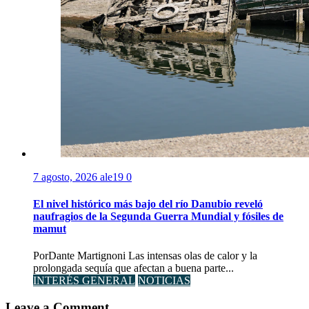
7 agosto, 2026
ale19
0
El nivel histórico más bajo del río Danubio reveló
naufragios de la Segunda Guerra Mundial y fósiles de
mamut
PorDante Martignoni Las intensas olas de calor y la
prolongada sequía que afectan a buena parte...
INTERÉS GENERAL
NOTICIAS
Leave a Comment