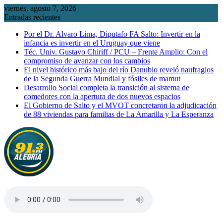
Saltar
viernes, agosto 7, 2026
al
Entradas recientes
contenido
Por el Dr. Alvaro Lima, Diputafo FA Salto: Invertir en la
infancia es invertir en el Uruguay que viene
Téc. Univ. Gustavo Chiriff / PCU – Frente Amplio: Con el
compromiso de avanzar con los cambios
El nivel histórico más bajo del río Danubio reveló naufragios
de la Segunda Guerra Mundial y fósiles de mamut
Desarrollo Social completa la transición al sistema de
comedores con la apertura de dos nuevos espacios
El Gobierno de Salto y el MVOT concretaron la adjudicación
de 88 viviendas para familias de La Amarilla y La Esperanza