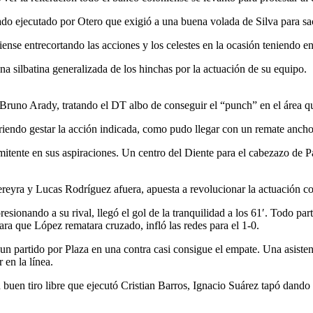
ado ejecutado por Otero que exigió a una buena volada de Silva para sa
niense entrecortando las acciones y los celestes en la ocasión teniend
na silbatina generalizada de los hinchas por la actuación de su equipo.
Bruno Arady, tratando el DT albo de conseguir el “punch” en el área qu
ueriendo gestar la acción indicada, como pudo llegar con un remate anch
itente en sus aspiraciones. Un centro del Diente para el cabezazo de Pa
yra y Lucas Rodríguez afuera, apuesta a revolucionar la actuación con 
ionando a su rival, llegó el gol de la tranquilidad a los 61′. Todo part
ara que López rematara cruzado, infló las redes para el 1-0.
 un partido por Plaza en una contra casi consigue el empate. Una asiste
en la línea.
n buen tiro libre que ejecutó Cristian Barros, Ignacio Suárez tapó dand