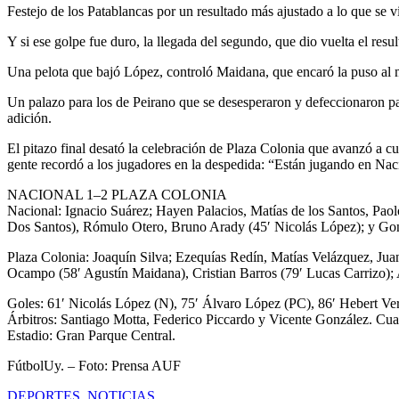
Festejo de los Patablancas por un resultado más ajustado a lo que se v
Y si ese golpe fue duro, la llegada del segundo, que dio vuelta el resul
Una pelota que bajó López, controló Maidana, que encaró la puso al me
Un palazo para los de Peirano que se desesperaron y defeccionaron par
adición.
El pitazo final desató la celebración de Plaza Colonia que avanzó a c
gente recordó a los jugadores en la despedida: “Están jugando en Nac
NACIONAL 1–2 PLAZA COLONIA
Nacional: Ignacio Suárez; Hayen Palacios, Matías de los Santos, Paol
Dos Santos), Rómulo Otero, Bruno Arady (45′ Nicolás López); y Go
Plaza Colonia: Joaquín Silva; Ezequías Redín, Matías Velázquez, Jua
Ocampo (58′ Agustín Maidana), Cristian Barros (79′ Lucas Carrizo);
Goles: 61′ Nicolás López (N), 75′ Álvaro López (PC), 86′ Hebert Ve
Árbitros: Santiago Motta, Federico Piccardo y Vicente González. Cuar
Estadio: Gran Parque Central.
FútbolUy. – Foto: Prensa AUF
DEPORTES
,
NOTICIAS