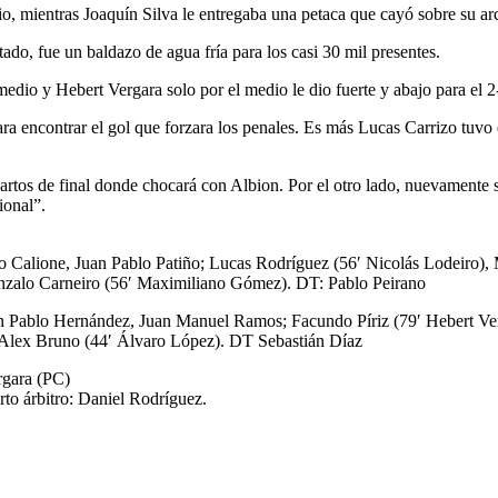
io, mientras Joaquín Silva le entregaba una petaca que cayó sobre su ar
tado, fue un baldazo de agua fría para los casi 30 mil presentes.
dio y Hebert Vergara solo por el medio le dio fuerte y abajo para el 2
a encontrar el gol que forzara los penales. Es más Lucas Carrizo tuvo el
uartos de final donde chocará con Albion. Por el otro lado, nuevamente 
ional”.
o Calione, Juan Pablo Patiño; Lucas Rodríguez (56′ Nicolás Lodeiro), 
nzalo Carneiro (56′ Maximiliano Gómez). DT: Pablo Peirano
n Pablo Hernández, Juan Manuel Ramos; Facundo Píriz (79′ Hebert Verg
 Alex Bruno (44′ Álvaro López). DT Sebastián Díaz
rgara (PC)
to árbitro: Daniel Rodríguez.