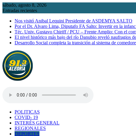
Saltar
sábado, agosto 8, 2026
al
Entradas recientes
contenido
Nos visitó Anibal Lequini Presidente de ASDEMYA SALTO
Por el Dr. Alvaro Lima, Diputafo FA Salto: Invertir en la infanc
Téc. Univ. Gustavo Chiriff / PCU – Frente Amplio: Con el co
El nivel histórico más bajo del río Danubio reveló naufragios 
Desarrollo Social completa la transición al sistema de comedor
POLITICAS
COVID- 19
INTERÉS GENERAL
REGIONALES
DEPORTES