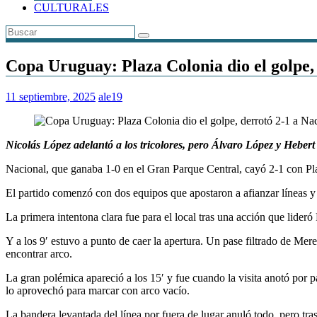
CULTURALES
Copa Uruguay: Plaza Colonia dio el golpe, 
11 septiembre, 2025
ale19
Nicolás López adelantó a los tricolores, pero Álvaro López y Hebert 
Nacional, que ganaba 1-0 en el Gran Parque Central, cayó 2-1 con P
El partido comenzó con dos equipos que apostaron a afianzar líneas y
La primera intentona clara fue para el local tras una acción que lide
Y a los 9′ estuvo a punto de caer la apertura. Un pase filtrado de Mer
encontrar arco.
La gran polémica apareció a los 15′ y fue cuando la visita anotó por 
lo aprovechó para marcar con arco vacío.
La bandera levantada del línea por fuera de lugar anuló todo, pero tras