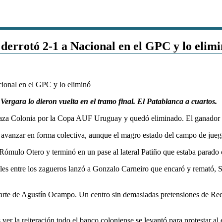
derrotó 2-1 a Nacional en el GPC y lo elim
Vergara lo dieron vuelta en el tramo final. El Patablanca a cuartos.
laza Colonia por la Copa AUF Uruguay y quedó eliminado. El ganador a
 avanzar en forma colectiva, aunque el magro estado del campo de juego
ró Rómulo Otero y terminó en un pase al lateral Patiño que estaba parad
eles entre los zagueros lanzó a Gonzalo Carneiro que encaró y remató, S
parte de Agustín Ocampo. Un centro sin demasiadas pretensiones de Redín
 ver la reiteración todo el banco coloniense se levantó para protestar al