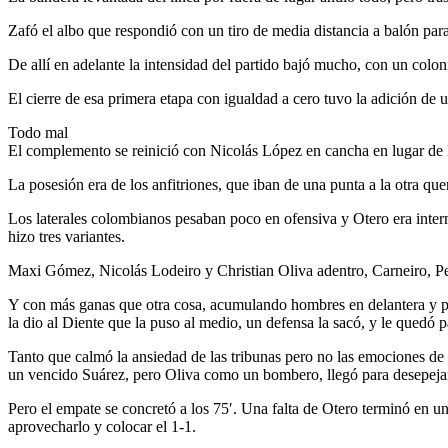
Zafó el albo que respondió con un tiro de media distancia a balón par
De allí en adelante la intensidad del partido bajó mucho, con un colo
El cierre de esa primera etapa con igualdad a cero tuvo la adición de u
Todo mal
El complemento se reinició con Nicolás López en cancha en lugar de 
La posesión era de los anfitriones, que iban de una punta a la otra q
Los laterales colombianos pesaban poco en ofensiva y Otero era interm
hizo tres variantes.
Maxi Gómez, Nicolás Lodeiro y Christian Oliva adentro, Carneiro, Pere
Y con más ganas que otra cosa, acumulando hombres en delantera y pres
la dio al Diente que la puso al medio, un defensa la sacó, y le quedó p
Tanto que calmó la ansiedad de las tribunas pero no las emociones de
un vencido Suárez, pero Oliva como un bombero, llegó para desepejar 
Pero el empate se concretó a los 75′. Una falta de Otero terminó en u
aprovecharlo y colocar el 1-1.