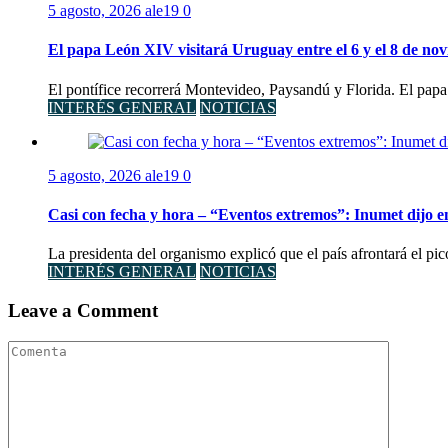
5 agosto, 2026
ale19
0
El papa León XIV visitará Uruguay entre el 6 y el 8 de no
El pontífice recorrerá Montevideo, Paysandú y Florida. El papa
INTERÉS GENERAL
NOTICIAS
5 agosto, 2026
ale19
0
Casi con fecha y hora – “Eventos extremos”: Inumet dijo e
La presidenta del organismo explicó que el país afrontará el pi
INTERÉS GENERAL
NOTICIAS
Leave a Comment