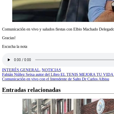
Comunicación en vivo y saludos fiestas con Elbio Machado Delega
Gracias!
Escucha la nota
INTERÉS GENERAL
,
NOTICIAS
Navegación
Fabián Núñez Seixa autor del Libro EL TENIS MEJORA TU VIDA d
Comunicación en vivo con el Intendente de Salto Dr Carlos Albisu
de
entradas
Entradas relacionadas