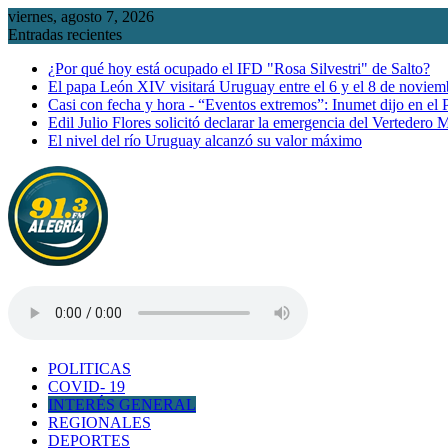
Saltar
viernes, agosto 7, 2026
al
Entradas recientes
contenido
¿Por qué hoy está ocupado el IFD "Rosa Silvestri" de Salto?
El papa León XIV visitará Uruguay entre el 6 y el 8 de noviem
Casi con fecha y hora - “Eventos extremos”: Inumet dijo en el
Edil Julio Flores solicitó declarar la emergencia del Vertedero 
El nivel del río Uruguay alcanzó su valor máximo
POLITICAS
COVID- 19
INTERÉS GENERAL
REGIONALES
DEPORTES