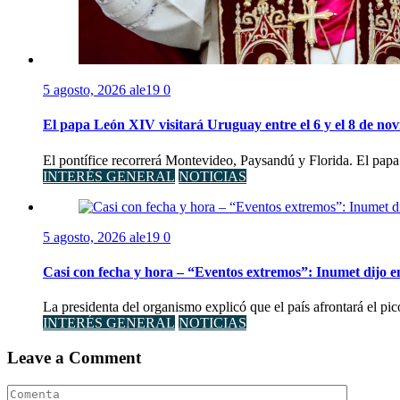
5 agosto, 2026
ale19
0
El papa León XIV visitará Uruguay entre el 6 y el 8 de no
El pontífice recorrerá Montevideo, Paysandú y Florida. El papa
INTERÉS GENERAL
NOTICIAS
5 agosto, 2026
ale19
0
Casi con fecha y hora – “Eventos extremos”: Inumet dijo e
La presidenta del organismo explicó que el país afrontará el pi
INTERÉS GENERAL
NOTICIAS
Leave a Comment