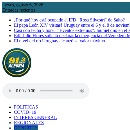
Saltar
jueves, agosto 6, 2026
al
Entradas recientes
contenido
¿Por qué hoy está ocupado el IFD "Rosa Silvestri" de Salto?
El papa León XIV visitará Uruguay entre el 6 y el 8 de noviem
Casi con fecha y hora - “Eventos extremos”: Inumet dijo en el
Edil Julio Flores solicitó declarar la emergencia del Vertedero 
El nivel del río Uruguay alcanzó su valor máximo
POLITICAS
COVID- 19
INTERÉS GENERAL
REGIONALES
DEPORTES