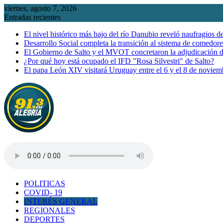
Saltar
viernes, agosto 7, 2026
al
Entradas recientes
contenido
El nivel histórico más bajo del río Danubio reveló naufragios 
Desarrollo Social completa la transición al sistema de comedor
El Gobierno de Salto y el MVOT concretaron la adjudicación d
¿Por qué hoy está ocupado el IFD "Rosa Silvestri" de Salto?
El papa León XIV visitará Uruguay entre el 6 y el 8 de noviem
POLITICAS
COVID- 19
INTERÉS GENERAL
REGIONALES
DEPORTES