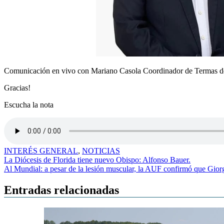
Comunicación en vivo con Mariano Casola Coordinador de Termas del 
Gracias!
Escucha la nota
INTERÉS GENERAL
,
NOTICIAS
Navegación
La Diócesis de Florida tiene nuevo Obispo: Alfonso Bauer.
Al Mundial: a pesar de la lesión muscular, la AUF confirmó que Gior
de
entradas
Entradas relacionadas