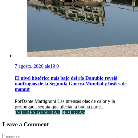
7 agosto, 2026
ale19
0
El nivel histórico más bajo del río Danubio reveló
naufragios de la Segunda Guerra Mundial y fósiles de
mamut
PorDante Martignoni Las intensas olas de calor y la
prolongada sequía que afectan a buena parte...
INTERÉS GENERAL
NOTICIAS
Leave a Comment