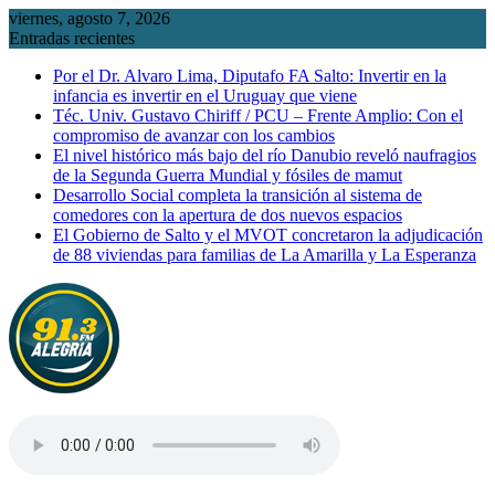
Saltar
viernes, agosto 7, 2026
al
Entradas recientes
contenido
Por el Dr. Alvaro Lima, Diputafo FA Salto: Invertir en la
infancia es invertir en el Uruguay que viene
Téc. Univ. Gustavo Chiriff / PCU – Frente Amplio: Con el
compromiso de avanzar con los cambios
El nivel histórico más bajo del río Danubio reveló naufragios
de la Segunda Guerra Mundial y fósiles de mamut
Desarrollo Social completa la transición al sistema de
comedores con la apertura de dos nuevos espacios
El Gobierno de Salto y el MVOT concretaron la adjudicación
de 88 viviendas para familias de La Amarilla y La Esperanza