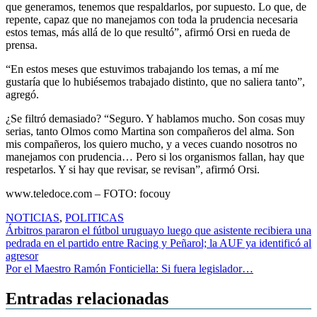
que generamos, tenemos que respaldarlos, por supuesto. Lo que, de
repente, capaz que no manejamos con toda la prudencia necesaria
estos temas, más allá de lo que resultó”, afirmó Orsi en rueda de
prensa.
“En estos meses que estuvimos trabajando los temas, a mí me
gustaría que lo hubiésemos trabajado distinto, que no saliera tanto”,
agregó.
¿Se filtró demasiado? “Seguro. Y hablamos mucho. Son cosas muy
serias, tanto Olmos como Martina son compañeros del alma. Son
mis compañeros, los quiero mucho, y a veces cuando nosotros no
manejamos con prudencia… Pero si los organismos fallan, hay que
respetarlos. Y si hay que revisar, se revisan”, afirmó Orsi.
www.teledoce.com – FOTO: focouy
NOTICIAS
,
POLITICAS
Navegación
Árbitros pararon el fútbol uruguayo luego que asistente recibiera una
pedrada en el partido entre Racing y Peñarol; la AUF ya identificó al
de
agresor
entradas
Por el Maestro Ramón Fonticiella: Si fuera legislador…
Entradas relacionadas