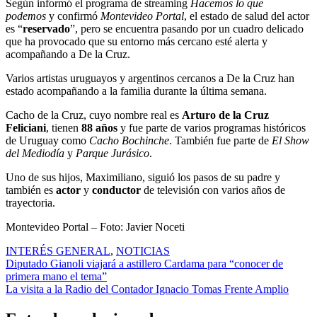
Según informó el programa de streaming
Hacemos lo que
podemos
y confirmó
Montevideo Portal
, el estado de salud del actor
es “
reservado
”, pero se encuentra pasando por un cuadro delicado
que ha provocado que su entorno más cercano esté alerta y
acompañando a De la Cruz.
Varios artistas uruguayos y argentinos cercanos a De la Cruz han
estado acompañando a la familia durante la última semana.
Cacho de la Cruz, cuyo nombre real es
Arturo de la Cruz
Feliciani
, tienen
88 años
y fue parte de varios programas históricos
de Uruguay como
Cacho Bochinche
. También fue parte de
El Show
del Mediodía
y
Parque Jurásico
.
Uno de sus hijos, Maximiliano, siguió los pasos de su padre y
también es
actor
y
conductor
de televisión con varios años de
trayectoria.
Montevideo Portal – Foto: Javier Noceti
INTERÉS GENERAL
,
NOTICIAS
Navegación
Diputado Gianoli viajará a astillero Cardama para “conocer de
primera mano el tema”
de
La visita a la Radio del Contador Ignacio Tomas Frente Amplio
entradas