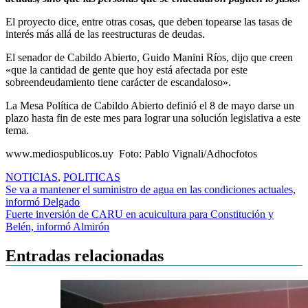
El proyecto dice, entre otras cosas, que deben topearse las tasas de
interés más allá de las reestructuras de deudas.
El senador de Cabildo Abierto, Guido Manini Ríos, dijo que creen
«que la cantidad de gente que hoy está afectada por este
sobreendeudamiento tiene carácter de escandaloso».
La Mesa Política de Cabildo Abierto definió el 8 de mayo darse un
plazo hasta fin de este mes para lograr una solución legislativa a este
tema.
www.mediospublicos.uy Foto: Pablo Vignali/Adhocfotos
NOTICIAS
,
POLITICAS
Navegación
Se va a mantener el suministro de agua en las condiciones actuales,
informó Delgado
de
Fuerte inversión de CARU en acuicultura para Constitución y
entradas
Belén, informó Almirón
Entradas relacionadas