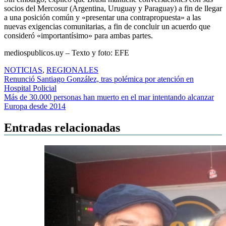
socios del Mercosur (Argentina, Uruguay y Paraguay) a fin de llegar
a una posición común y «presentar una contrapropuesta» a las
nuevas exigencias comunitarias, a fin de concluir un acuerdo que
consideró «importantísimo» para ambas partes.
mediospublicos.uy – Texto y foto: EFE
NOTICIAS
,
REGIONALES
Navegación
Renunció Santiago González, tras polémica por atención en
Hospital Policial
de
Más de 30.000 personas han muerto en el mar intentando alcanzar
entradas
Europa desde 2014
Entradas relacionadas