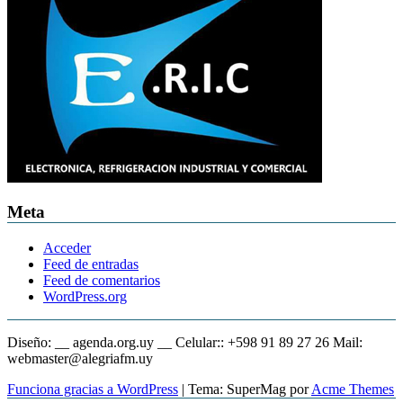
Meta
Acceder
Feed de entradas
Feed de comentarios
WordPress.org
Diseño: __ agenda.org.uy __ Celular:: +598 91 89 27 26 Mail:
webmaster@alegriafm.uy
Funciona gracias a WordPress
|
Tema: SuperMag por
Acme Themes