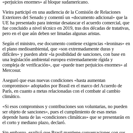
«perjuicios enormes» al bloque sudamericano.
Vieira participó en una audiencia de la Comisión de Relaciones
Exteriores del Senado y comentó un «documento adicional» que la
UE ha presentado para intentar desatascar el acuerdo comercial, que
fue concluido a nivel técnico en 2019, tras dos décadas de tratativas,
pero en el que aún deben ser limadas algunas aristas.
Según el ministro, ese documento contiene exigencias «leoninas» en
el plano medioambiental, que «son extremadamente duras y
difíciles» y pueden abrir «la posibilidad de sanciones, con base en
una legislación ambiental europea extremadamente rígida y
compleja de verificación», que «puede traer perjuicios enormes» al
Mercosur.
Aseguró que esas nuevas condiciones «hasta aumentan
compromisos» adoptados por Brasil en el marco del Acuerdo de
París, en cuanto a metas relacionadas con el combate al cambio
climático.
«Si esos compromisos y contribuciones son voluntarias, no pueden
ser objeto de sanciones», pues el cumplimiento de esas metas
depende hasta de las «condiciones climáticas» que se presentarán en
el corto y mediano plazo, declaró.
Sin embargo, explicó que Brasil mantiene conversaciones con sus