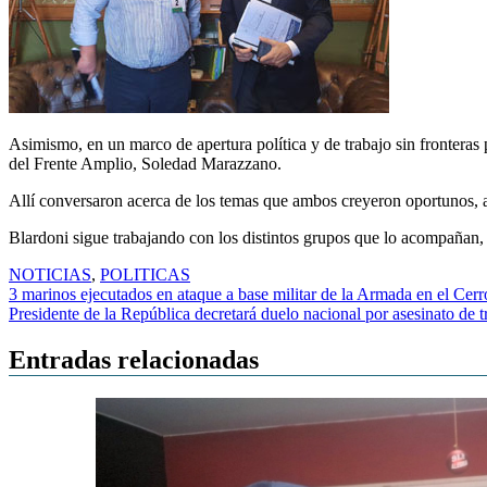
Asimismo, en un marco de apertura política y de trabajo sin fronteras p
del Frente Amplio, Soledad Marazzano.
Allí conversaron acerca de los temas que ambos creyeron oportunos, a
Blardoni sigue trabajando con los distintos grupos que lo acompañan, p
NOTICIAS
,
POLITICAS
Navegación
3 marinos ejecutados en ataque a base militar de la Armada en el Cerr
Presidente de la República decretará duelo nacional por asesinato de t
de
entradas
Entradas relacionadas