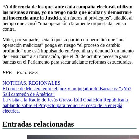
“A diferencia de los que, ante cada campaña electoral, utilizan
las mismas armas, yo no tengo nada que ocultar y demostraré
mi inocencia ante la Justicia,
sin fueros ni privilegios”, añadió, al
tiempo que acusó “una operación claramente orquestada” en su
contra.
Milei, por su parte, señaló que su partido no permitirá que “una
operación maliciosa” ponga en riesgo “el proceso de cambio
profundo” que está impulsando en Argentina y denunció un intento
de “ensuciar” a su formación, que el 26 de octubre necesita ganar
bancas en el Parlamento para sacar adelante reformas estructurales.
EFE – Foto: EFE
NOTICIAS
,
REGIONALES
Navegación
El cruce de Muslera entre el juez y un jugador de Barracas: “¿Yo?
Salí campeón de América”
de
La visita a la Radio de Jesús Grasso Edil Coalición Republicana
entradas
hablando sobre el Proyecto para reducir el costo de la energía
eléctrica.
Entradas relacionadas