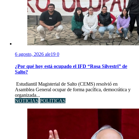
6 agosto, 2026
ale19
0
¿Por qué hoy está ocupado el IFD “Rosa Silvestri” de
Salto?
Estudiantil Magisterial de Salto (CEMS) resolvió en
Asamblea General ocupar de forma pacífica, democrática y
organizada...
NOTICIAS
POLITICAS