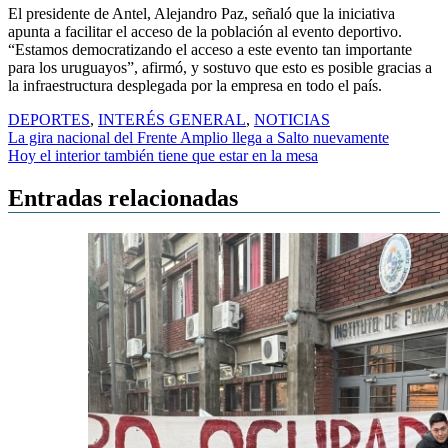
El presidente de Antel, Alejandro Paz, señaló que la iniciativa
apunta a facilitar el acceso de la población al evento deportivo.
“Estamos democratizando el acceso a este evento tan importante
para los uruguayos”, afirmó, y sostuvo que esto es posible gracias a
la infraestructura desplegada por la empresa en todo el país.
DEPORTES
,
INTERÉS GENERAL
,
NOTICIAS
Navegación
La gira nacional del Frente Amplio llega a Salto nuevamente
Hoy el interior también tiene que estar en la mesa
de
entradas
Entradas relacionadas