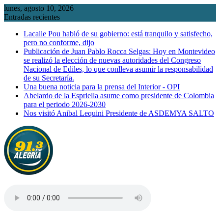
Saltar
lunes, agosto 10, 2026
al
Entradas recientes
contenido
Lacalle Pou habló de su gobierno: está tranquilo y satisfecho,
pero no conforme, dijo
Publicación de Juan Pablo Rocca Selgas: Hoy en Montevideo
se realizó la elección de nuevas autoridades del Congreso
Nacional de Ediles, lo que conlleva asumir la responsabilidad
de su Secretaría.
Una buena noticia para la prensa del Interior - OPI
Abelardo de la Espriella asume como presidente de Colombia
para el periodo 2026-2030
Nos visitó Anibal Lequini Presidente de ASDEMYA SALTO