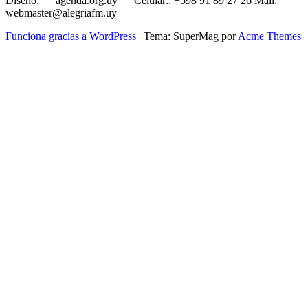
Diseño: __ agenda.org.uy __ Celular:: +598 91 89 27 26 Mail:
webmaster@alegriafm.uy
Funciona gracias a WordPress
|
Tema: SuperMag por
Acme Themes