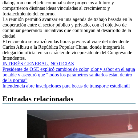
dialogaron con el jefe comunal sobre proyectos a futuro y
compartieron distintas ideas vinculadas al crecimiento y
fortalecimiento del entorno.
La reunión permitió avanzar en una agenda de trabajo basada en la
cooperación entre el sector público y privado, con el objetivo de
continuar generando iniciativas que contribuyan al desarrollo de la
ciudad.
El encuentro se realizó en las horas previas al viaje del intendente
Carlos Albisu a la República Popular China, donde integrará la
delegación oficial en su carácter de vicepresidente del Congreso de
Intendentes.
INTERÉS GENERAL
,
NOTICIAS
Navegación
Presidente de OSE explicó cambios de color, olor y sabor en el agua
potable y aseguró que “todos los parámetros sanitarios están dentro
de
de la norma”
entradas
Intendencia abre inscripciones para becas de transporte estudiantil
Entradas relacionadas