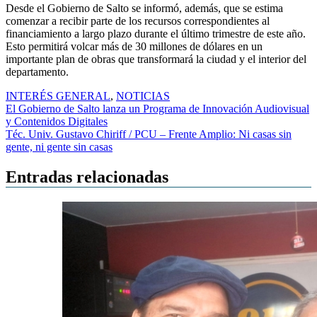
Desde el Gobierno de Salto se informó, además, que se estima
comenzar a recibir parte de los recursos correspondientes al
financiamiento a largo plazo durante el último trimestre de este año.
Esto permitirá volcar más de 30 millones de dólares en un
importante plan de obras que transformará la ciudad y el interior del
departamento.
INTERÉS GENERAL
,
NOTICIAS
Navegación
El Gobierno de Salto lanza un Programa de Innovación Audiovisual
y Contenidos Digitales
de
Téc. Univ. Gustavo Chiriff / PCU – Frente Amplio: Ni casas sin
entradas
gente, ni gente sin casas
Entradas relacionadas