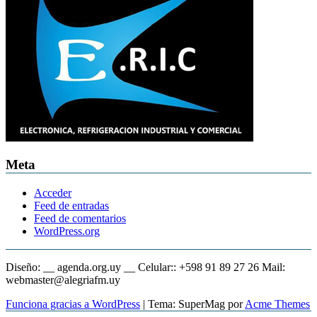
Meta
Acceder
Feed de entradas
Feed de comentarios
WordPress.org
Diseño: __ agenda.org.uy __ Celular:: +598 91 89 27 26 Mail:
webmaster@alegriafm.uy
Funciona gracias a WordPress
|
Tema: SuperMag por
Acme Themes