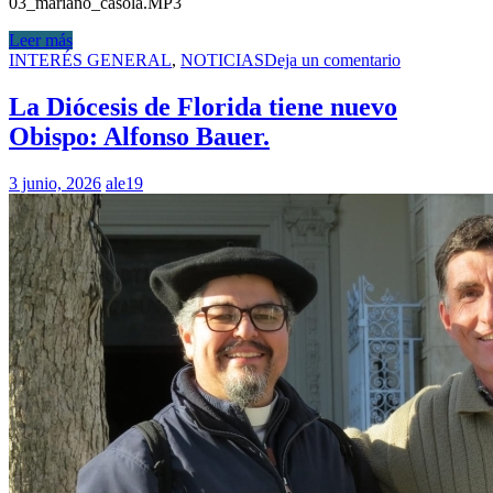
03_mariano_casola.MP3
Leer más
INTERÉS GENERAL
,
NOTICIAS
Deja un comentario
La Diócesis de Florida tiene nuevo
Obispo: Alfonso Bauer.
3 junio, 2026
ale19