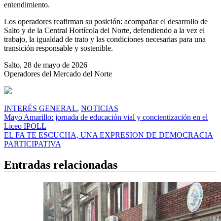
entendimiento.
Los operadores reafirman su posición: acompañar el desarrollo de
Salto y de la Central Hortícola del Norte, defendiendo a la vez el
trabajo, la igualdad de trato y las condiciones necesarias para una
transición responsable y sostenible.
Salto, 28 de mayo de 2026
Operadores del Mercado del Norte
INTERÉS GENERAL
,
NOTICIAS
Navegación
Mayo Amarillo: jornada de educación vial y concientización en el
Liceo IPOLL
de
EL FA TE ESCUCHA, UNA EXPRESION DE DEMOCRACIA
entradas
PARTICIPATIVA
Entradas relacionadas