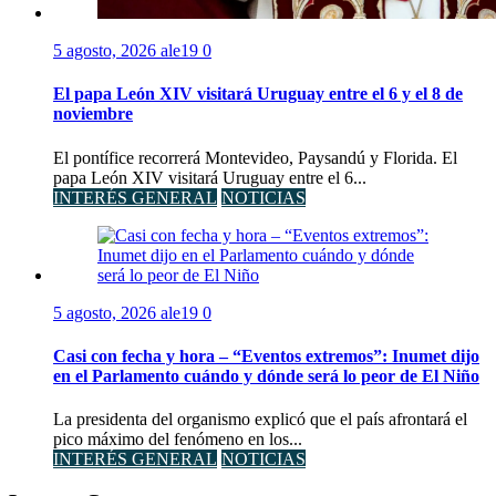
5 agosto, 2026
ale19
0
El papa León XIV visitará Uruguay entre el 6 y el 8 de
noviembre
El pontífice recorrerá Montevideo, Paysandú y Florida. El
papa León XIV visitará Uruguay entre el 6...
INTERÉS GENERAL
NOTICIAS
5 agosto, 2026
ale19
0
Casi con fecha y hora – “Eventos extremos”: Inumet dijo
en el Parlamento cuándo y dónde será lo peor de El Niño
La presidenta del organismo explicó que el país afrontará el
pico máximo del fenómeno en los...
INTERÉS GENERAL
NOTICIAS