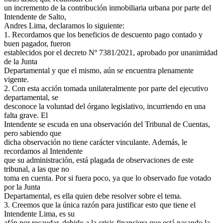
un incremento de la contribución inmobiliaria urbana por parte del
Intendente de Salto,
Andres Lima, declaramos lo siguiente:
1. Recordamos que los beneficios de descuento pago contado y
buen pagador, fueron
establecidos por el decreto Nº 7381/2021, aprobado por unanimidad
de la Junta
Departamental y que el mismo, aún se encuentra plenamente
vigente.
2. Con esta acción tomada unilateralmente por parte del ejecutivo
departamental, se
desconoce la voluntad del órgano legislativo, incurriendo en una
falta grave. El
Intendente se escuda en una observación del Tribunal de Cuentas,
pero sabiendo que
dicha observación no tiene carácter vinculante. Además, le
recordamos al Intendente
que su administración, está plagada de observaciones de este
tribunal, a las que no
toma en cuenta. Por si fuera poco, ya que lo observado fue votado
por la Junta
Departamental, es ella quien debe resolver sobre el tema.
3. Creemos que la única razón para justificar esto que tiene el
Intendente Lima, es su
afán por recaudar, debido a la crisis financiera que está pasando la