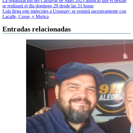
Navegación
La organización del Carnaval de Salto 2023 anunció que el desfile
se realizará el día domingo 29 desde las 21 horas
de
Lula llega este miércoles a Uruguay: se reunirá sucesivamente con
entradas
Lacalle, Cosse, y Mujica
Entradas relacionadas