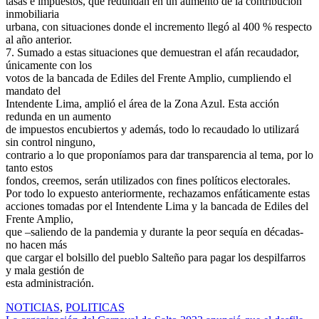
tasas e impuestos, que redundan en un aumento de la contribución
inmobiliaria
urbana, con situaciones donde el incremento llegó al 400 % respecto
al año anterior.
7. Sumado a estas situaciones que demuestran el afán recaudador,
únicamente con los
votos de la bancada de Ediles del Frente Amplio, cumpliendo el
mandato del
Intendente Lima, amplió el área de la Zona Azul. Esta acción
redunda en un aumento
de impuestos encubiertos y además, todo lo recaudado lo utilizará
sin control ninguno,
contrario a lo que proponíamos para dar transparencia al tema, por lo
tanto estos
fondos, creemos, serán utilizados con fines políticos electorales.
Por todo lo expuesto anteriormente, rechazamos enfáticamente estas
acciones tomadas por el Intendente Lima y la bancada de Ediles del
Frente Amplio,
que –saliendo de la pandemia y durante la peor sequía en décadas-
no hacen más
que cargar el bolsillo del pueblo Salteño para pagar los despilfarros
y mala gestión de
esta administración.
NOTICIAS
,
POLITICAS