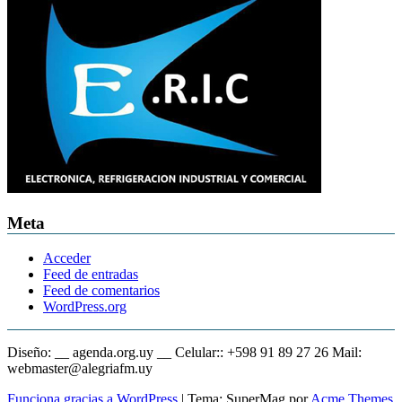
Meta
Acceder
Feed de entradas
Feed de comentarios
WordPress.org
Diseño: __ agenda.org.uy __ Celular:: +598 91 89 27 26 Mail:
webmaster@alegriafm.uy
Funciona gracias a WordPress
|
Tema: SuperMag por
Acme Themes