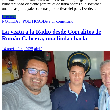
vulnerabilidad creciente para miles de trabajadores que sostienen
una de las principales cadenas productivas del país. Desde…
Leer más
NOTICIAS
,
POLITICAS
Deja un comentario
La visita a la Radio desde Corralitos de
Román Cabrera, una linda charla
14 noviembre, 2025
ale19