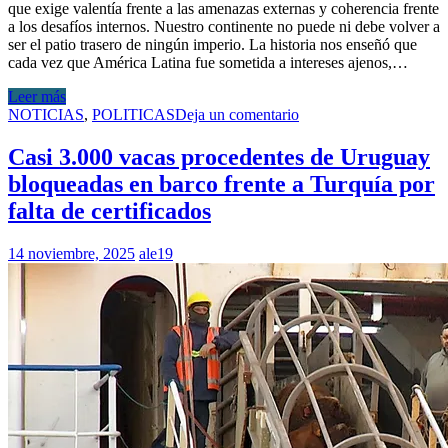
que exige valentía frente a las amenazas externas y coherencia frente
a los desafíos internos. Nuestro continente no puede ni debe volver a
ser el patio trasero de ningún imperio. La historia nos enseñó que
cada vez que América Latina fue sometida a intereses ajenos,…
Leer más
NOTICIAS
,
POLITICAS
Deja un comentario
Casi 3.000 vacas procedentes de Uruguay
bloqueadas en barco frente a Turquía por
falta de certificados
14 noviembre, 2025
ale19